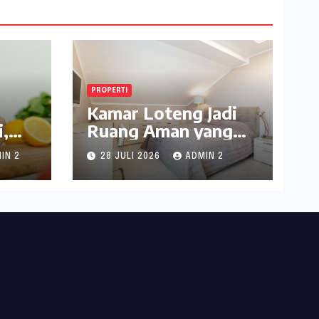
PROPERTI
Kamar Loteng Jadi
,
Ruang Aman yang
Penuh Kepribadian
IN 2
28 JULI 2026
ADMIN 2
di Dalam Rumah