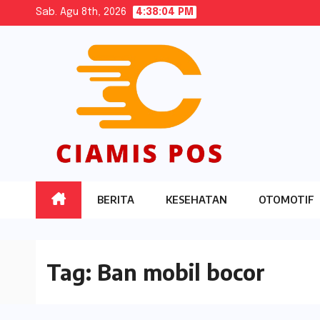
Skip
Sab. Agu 8th, 2026
4:38:05 PM
to
content
BERITA
KESEHATAN
OTOMOTIF
Tag:
Ban mobil bocor