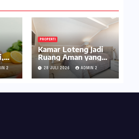
PROPERTI
Kamar Loteng Jadi
,
Ruang Aman yang
Penuh Kepribadian
IN 2
28 JULI 2026
ADMIN 2
di Dalam Rumah