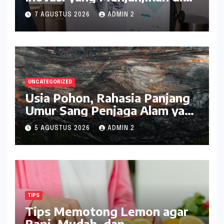
Era Digital
7 AGUSTUS 2026
ADMIN 2
UNCATEGORIZED
Usia Pohon, Rahasia Panjang
Umur Sang Penjaga Alam yang
Menakjubkan
5 AGUSTUS 2026
ADMIN 2
TIPS
Tips Memotong Lemon agar
Rapi, Mudah, dan