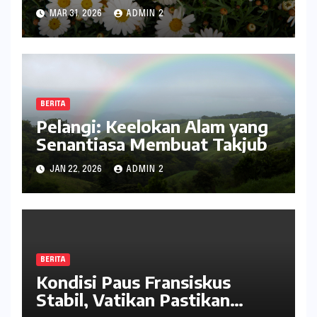
serta Pesona
MAR 31, 2026
ADMIN 2
BERITA
Pelangi: Keelokan Alam yang
Senantiasa Membuat Takjub
JAN 22, 2026
ADMIN 2
BERITA
Kondisi Paus Fransiskus
Stabil, Vatikan Pastikan
Perawatan Berjalan Lancar