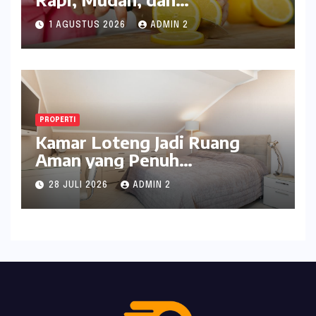
Menghasilkan Perasan yang
1 AGUSTUS 2026
ADMIN 2
Maksimal
PROPERTI
Kamar Loteng Jadi Ruang
Aman yang Penuh
Kepribadian di Dalam Rumah
28 JULI 2026
ADMIN 2