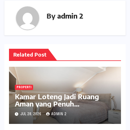
By
admin 2
Related Post
PROPERTI
Kamar Loteng Jadi Ruang
Aman yang Penuh
Kepribadian di Dalam Rumah
JUL 28, 2026
ADMIN 2