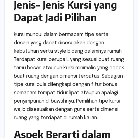
Jenis- Jenis Kursi yang
Dapat Jadi Pilihan
Kursi muncul dalam bermacam tipe serta
desain yang dapat disesuaikan dengan
kebutuhan serta style bidang dalamnya rumah.
Terdapat kursi berupa L yang sesuai buat ruang
tamu besar, ataupun kursi minimalis yang cocok
buat ruang dengan dimensi terbatas. Sebagian
tipe kursi pula dilengkapi dengan fitur bonus
semacam tempat tidur lipat ataupun apalagi
penyimpanan di bawahnya. Pemilihan tipe kursi
wajib disesuaikan dengan guna serta dimensi
ruang yang terdapat di rumah kalian.
Aspek Berarti dalam