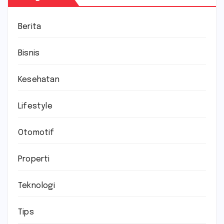
Berita
Bisnis
Kesehatan
Lifestyle
Otomotif
Properti
Teknologi
Tips