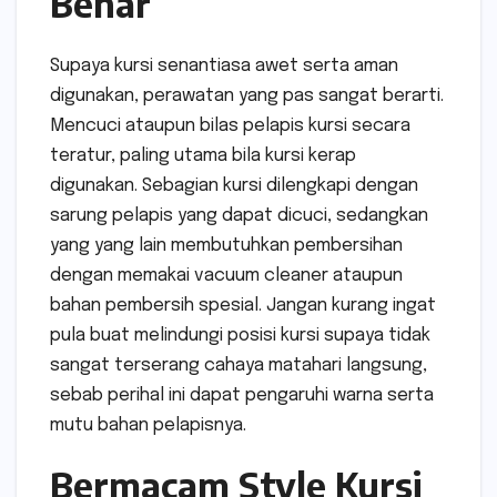
Benar
Supaya kursi senantiasa awet serta aman
digunakan, perawatan yang pas sangat berarti.
Mencuci ataupun bilas pelapis kursi secara
teratur, paling utama bila kursi kerap
digunakan. Sebagian kursi dilengkapi dengan
sarung pelapis yang dapat dicuci, sedangkan
yang yang lain membutuhkan pembersihan
dengan memakai vacuum cleaner ataupun
bahan pembersih spesial. Jangan kurang ingat
pula buat melindungi posisi kursi supaya tidak
sangat terserang cahaya matahari langsung,
sebab perihal ini dapat pengaruhi warna serta
mutu bahan pelapisnya.
Bermacam Style Kursi