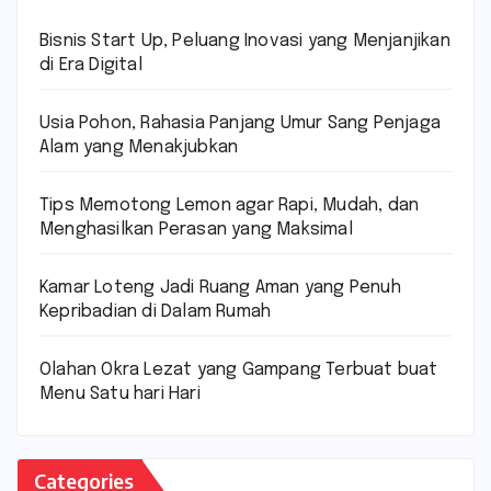
Bisnis Start Up, Peluang Inovasi yang Menjanjikan
di Era Digital
Usia Pohon, Rahasia Panjang Umur Sang Penjaga
Alam yang Menakjubkan
Tips Memotong Lemon agar Rapi, Mudah, dan
Menghasilkan Perasan yang Maksimal
Kamar Loteng Jadi Ruang Aman yang Penuh
Kepribadian di Dalam Rumah
Olahan Okra Lezat yang Gampang Terbuat buat
Menu Satu hari Hari
Categories