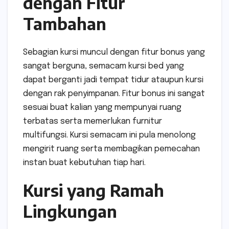
dengan Fitur
Tambahan
Sebagian kursi muncul dengan fitur bonus yang
sangat berguna, semacam kursi bed yang
dapat berganti jadi tempat tidur ataupun kursi
dengan rak penyimpanan. Fitur bonus ini sangat
sesuai buat kalian yang mempunyai ruang
terbatas serta memerlukan furnitur
multifungsi. Kursi semacam ini pula menolong
mengirit ruang serta membagikan pemecahan
instan buat kebutuhan tiap hari.
Kursi yang Ramah
Lingkungan