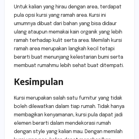
Untuk kalian yang hirau dengan area, terdapat
pula opsi kursi yang ramah area. Kursi ini
umumnya dibuat dari bahan yang bisa didaur
ulang ataupun memakai kain organik yang lebih
ramah terhadap kulit serta area. Memilah kursi
ramah area merupakan langkah kecil tetapi
berarti buat menunjang kelestarian bumi serta
membuat rumahmu lebih sehat buat ditempati.
Kesimpulan
Kursi merupakan salah satu furnitur yang tidak
boleh dilewatkan dalam tiap rumah. Tidak hanya
membagikan kenyamanan, kursi pula dapat jadi
elemen berarti dalam mendekorasi rumah
dengan style yang kalian mau. Dengan memilah