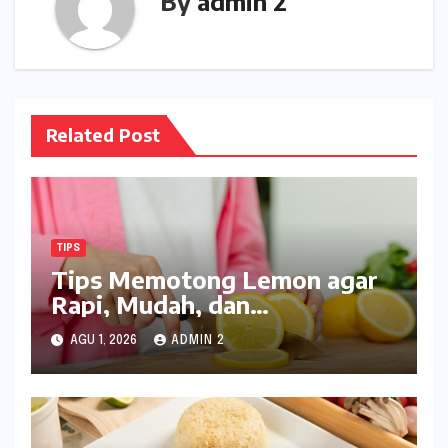
By
admin 2
Related Post
TIPS
Tips Memotong Lemon agar
Rapi, Mudah, dan
Menghasilkan Perasan yang
AGU 1, 2026
ADMIN 2
Maksimal