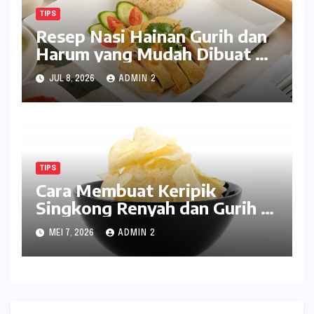
TIPS
Resep Nasi Hainan Gurih dan
Harum yang Mudah Dibuat di
Rumah
JUL 8, 2026
ADMIN 2
TIPS
Cara Membuat Keripik
Singkong Renyah dan Gurih di
Rumah
MEI 7, 2026
ADMIN 2