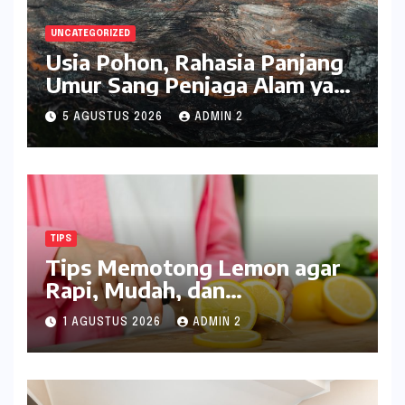
UNCATEGORIZED
Usia Pohon, Rahasia Panjang
Umur Sang Penjaga Alam yang
Menakjubkan
5 AGUSTUS 2026
ADMIN 2
TIPS
Tips Memotong Lemon agar
Rapi, Mudah, dan
Menghasilkan Perasan yang
1 AGUSTUS 2026
ADMIN 2
Maksimal