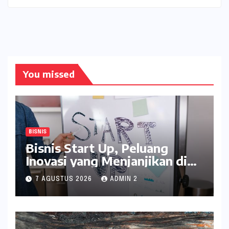
You missed
BISNIS
Bisnis Start Up, Peluang
Inovasi yang Menjanjikan di
Era Digital
7 AGUSTUS 2026
ADMIN 2